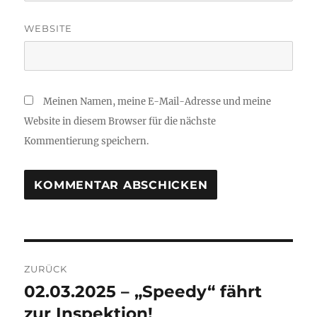
WEBSITE
Meinen Namen, meine E-Mail-Adresse und meine
Website in diesem Browser für die nächste
Kommentierung speichern.
Beitrags-
ZURÜCK
Navigation
02.03.2025 – „Speedy“ fährt
Vorheriger
Beitrag:
zur Inspektion!