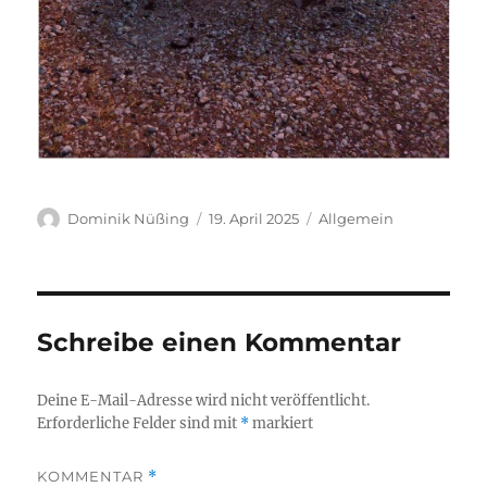
Autor
Veröffentlicht
Kategorien
Dominik Nüßing
19. April 2025
Allgemein
am
Schreibe einen Kommentar
Deine E-Mail-Adresse wird nicht veröffentlicht.
Erforderliche Felder sind mit
*
markiert
KOMMENTAR
*